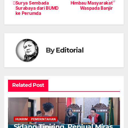
Surya Sembada
Himbau Masyarakat
pos
Surabaya dari BUMD
Waspada Banjir
ke Perumda
By
Editorial
Related Post
HUKRIM
PEMERINTAHAN
Sidang Tipiring, Penjual Miras