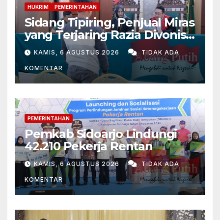
HUKRIM
PEMERINTAHAN
Sidang Tipiring, Penjual Miras
yang Terjaring Razia Divonis
Bersalah
KAMIS, 6 AGUSTUS 2026
TIDAK ADA
KOMENTAR
PEMERINTAHAN
Pemkab Sidoarjo Lindungi
42.210 Pekerja Rentan
Dengan BPJS
KAMIS, 6 AGUSTUS 2026
TIDAK ADA
Ketenagakerjaan
KOMENTAR