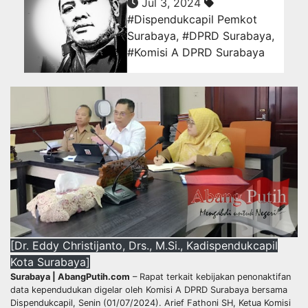
Jul 3, 2024
#Dispendukcapil Pemkot
Surabaya
,
#DPRD Surabaya
,
#Komisi A DPRD Surabaya
[Dr. Eddy Christijanto, Drs., M.Si., Kadispendukcapil
Kota Surabaya]
Surabaya | AbangPutih.com
– Rapat terkait kebijakan penonaktifan
data kependudukan digelar oleh Komisi A DPRD Surabaya bersama
Dispendukcapil, Senin (01/07/2024). Arief Fathoni SH, Ketua Komisi