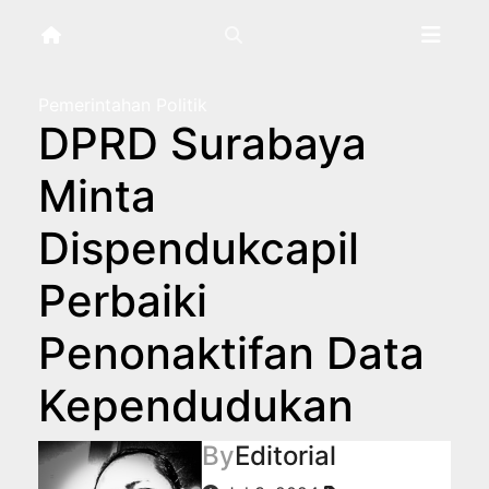
Skip
to
content
Pemerintahan
Politik
DPRD Surabaya
Minta
Dispendukcapil
Perbaiki
Penonaktifan Data
Kependudukan
By
Editorial