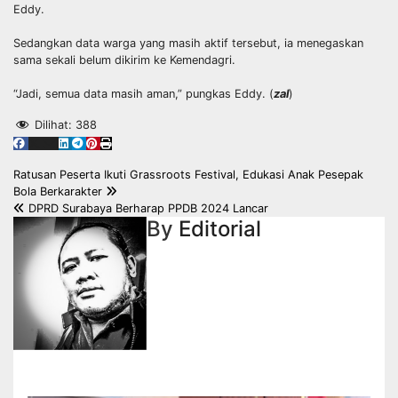
Eddy.
Sedangkan data warga yang masih aktif tersebut, ia menegaskan
sama sekali belum dikirim ke Kemendagri.
“Jadi, semua data masih aman,” pungkas Eddy. (
zal
)
Dilihat:
388
Navigasi
Ratusan Peserta Ikuti Grassroots Festival, Edukasi Anak Pesepak
Bola Berkarakter
pos
DPRD Surabaya Berharap PPDB 2024 Lancar
By
Editorial
Related Post