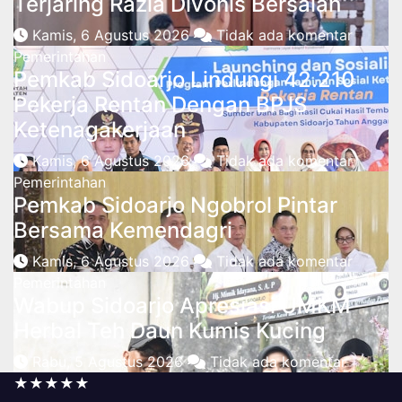
Terjaring Razia Divonis Bersalah
Kamis, 6 Agustus 2026
Tidak ada komentar
Pemerintahan
Pemkab Sidoarjo Lindungi 42.210
Pekerja Rentan Dengan BPJS
Ketenagakerjaan
Kamis, 6 Agustus 2026
Tidak ada komentar
Pemerintahan
Pemkab Sidoarjo Ngobrol Pintar
Bersama Kemendagri
Kamis, 6 Agustus 2026
Tidak ada komentar
Pemerintahan
Wabup Sidoarjo Apresiasi UMKM
Herbal Teh Daun Kumis Kucing
Rabu, 5 Agustus 2026
Tidak ada komentar
★★★★★