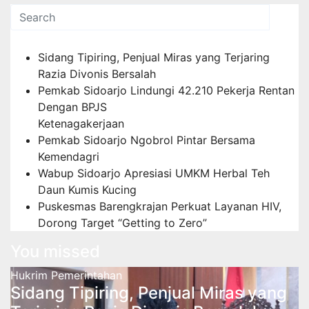
Pos-pos Terbaru
Sidang Tipiring, Penjual Miras yang Terjaring
Razia Divonis Bersalah
Pemkab Sidoarjo Lindungi 42.210 Pekerja Rentan
Dengan BPJS
Ketenagakerjaan
Pemkab Sidoarjo Ngobrol Pintar Bersama
Kemendagri
Wabup Sidoarjo Apresiasi UMKM Herbal Teh
Daun Kumis Kucing
Puskesmas Barengkrajan Perkuat Layanan HIV,
Dorong Target “Getting to Zero”
You missed
Hukrim
Pemerintahan
Sidang Tipiring, Penjual Miras yang