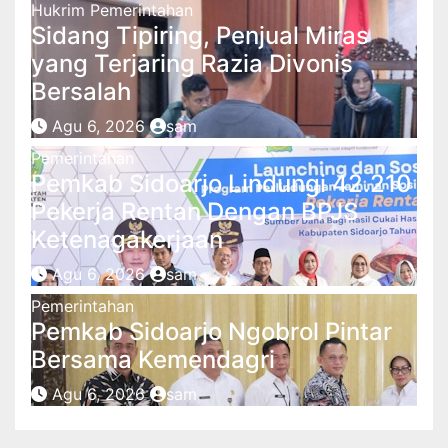
Hukrim
Pemerintahan
Sidang Tipiring, Penjual Miras
yang Terjaring Razia Divonis
Bersalah
Agu 6, 2026
sam
Pemerintahan
Pemkab Sidoarjo Lindungi 42.210
Pekerja Rentan Dengan BPJS
Ketenagakerjaan
Agu 6, 2026
sam
Pemerintahan
Pemkab Sidoarjo Ngobrol Pintar
Bersama Kemendagri
Agu 6, 2026
sam