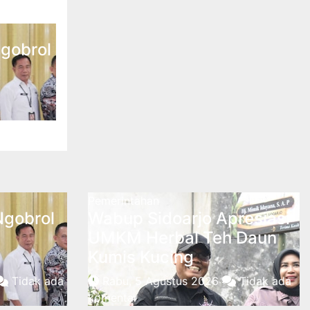
gobrol
Pemerintahan
Ngobrol
Wabup Sidoarjo Apresiasi
UMKM Herbal Teh Daun
Kumis Kucing
Tidak ada
Rabu, 5 Agustus 2026
Tidak ada
komentar