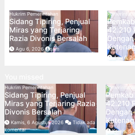
Related Post
Hukrim
Pemerintahan
Pemerintah
Sidang Tipiring, Penjual
Pemkab 
Miras yang Terjaring
42.210 
Razia Divonis Bersalah
Dengan
Ketenag
Agu 6, 2026
sam
Agu 6, 2
You missed
Hukrim
Pemerintahan
Pemerintaha
Sidang Tipiring, Penjual
Pemkab 
Miras yang Terjaring Razia
42.210 
Divonis Bersalah
Dengan 
Ketenag
Kamis, 6 Agustus 2026
Tidak ada
komentar
Kamis, 6