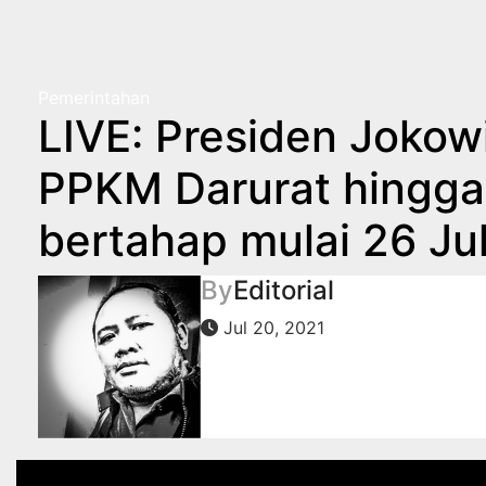
Skip
to
content
Pemerintahan
LIVE: Presiden Joko
PPKM Darurat hingga
bertahap mulai 26 Ju
By
Editorial
Jul 20, 2021