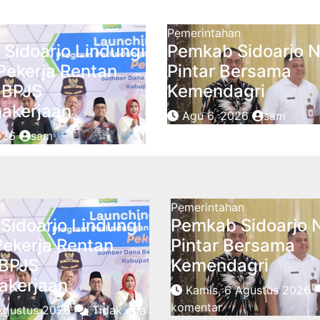
an
Pemerintahan
Sidoarjo Lindungi
Pemkab Sidoarjo N
Pekerja Rentan
Pintar Bersama
 BPJS
Kemendagri
akerjaan
Agu 6, 2026
sam
026
sam
n
Pemerintahan
Sidoarjo Lindungi
Pemkab Sidoarjo 
Pekerja Rentan
Pintar Bersama
BPJS
Kemendagri
akerjaan
Kamis, 6 Agustus 2026
komentar
 Agustus 2026
Tidak ada