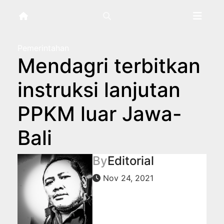
Skip
to
content
Pemerintahan
Mendagri terbitkan
instruksi lanjutan
PPKM luar Jawa-
Bali
By
Editorial
Nov 24, 2021