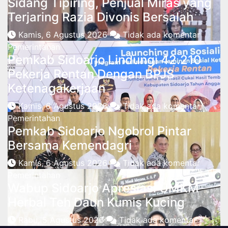
Sidang Tipiring, Penjual Miras yang
Terjaring Razia Divonis Bersalah
Kamis, 6 Agustus 2026
Tidak ada komentar
Pemerintahan
Pemkab Sidoarjo Lindungi 42.210
Pekerja Rentan Dengan BPJS
Ketenagakerjaan
Kamis, 6 Agustus 2026
Tidak ada komentar
Pemerintahan
Pemkab Sidoarjo Ngobrol Pintar
Bersama Kemendagri
Kamis, 6 Agustus 2026
Tidak ada komentar
Pemerintahan
Wabup Sidoarjo Apresiasi UMKM
Herbal Teh Daun Kumis Kucing
Rabu, 5 Agustus 2026
Tidak ada komentar