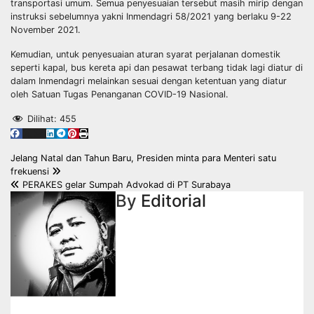
transportasi umum. Semua penyesuaian tersebut masih mirip dengan
instruksi sebelumnya yakni Inmendagri 58/2021 yang berlaku 9-22
November 2021.
Kemudian, untuk penyesuaian aturan syarat perjalanan domestik
seperti kapal, bus kereta api dan pesawat terbang tidak lagi diatur di
dalam Inmendagri melainkan sesuai dengan ketentuan yang diatur
oleh Satuan Tugas Penanganan COVID-19 Nasional.
Dilihat:
455
Navigasi
Jelang Natal dan Tahun Baru, Presiden minta para Menteri satu
frekuensi
pos
PERAKES gelar Sumpah Advokad di PT Surabaya
By
Editorial