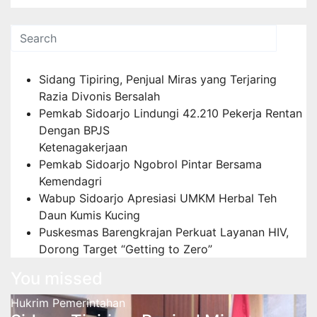
Pos-pos Terbaru
Sidang Tipiring, Penjual Miras yang Terjaring
Razia Divonis Bersalah
Pemkab Sidoarjo Lindungi 42.210 Pekerja Rentan
Dengan BPJS
Ketenagakerjaan
Pemkab Sidoarjo Ngobrol Pintar Bersama
Kemendagri
Wabup Sidoarjo Apresiasi UMKM Herbal Teh
Daun Kumis Kucing
Puskesmas Barengkrajan Perkuat Layanan HIV,
Dorong Target “Getting to Zero”
You missed
Hukrim
Pemerintahan