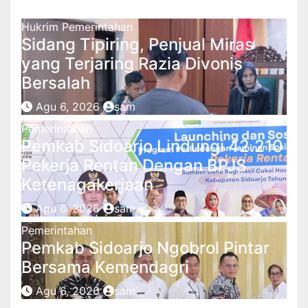
Related Post
Hukrim
Pemerintahan
Sidang Tipiring, Penjual Miras
yang Terjaring Razia Divonis
Bersalah
Agu 6, 2026
sam
Pemerintahan
Pemkab Sidoarjo Lindungi 42.210
Pekerja Rentan Dengan BPJS
Ketenagakerjaan
Agu 6, 2026
sam
Pemerintahan
Pemkab Sidoarjo Ngobrol Pintar
Bersama Kemendagri
Agu 6, 2026
sam