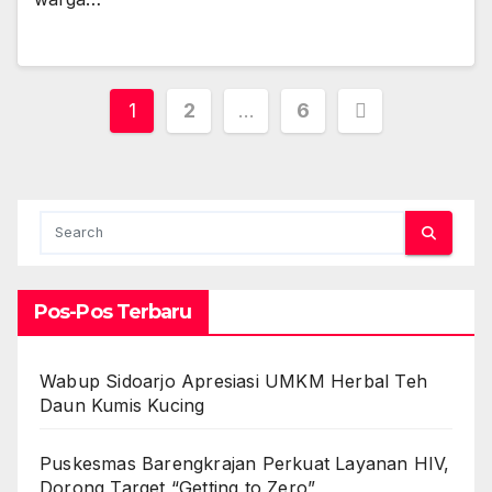
Paginasi
1
2
…
6
pos
Pos-Pos Terbaru
Wabup Sidoarjo Apresiasi UMKM Herbal Teh
Daun Kumis Kucing
Puskesmas Barengkrajan Perkuat Layanan HIV,
Dorong Target “Getting to Zero”