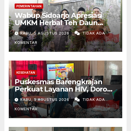
PEMERINTAHAN
Wabup Sidoarjo Apresiasi
UMKM Herbal Teh Daun
Kumis Kucing
RABU, 5 AGUSTUS 2026
TIDAK ADA
KOMENTAR
KESEHATAN
Puskesmas Barengkrajan
Perkuat Layanan HIV, Dorong
Target “Getting to Zero”
RABU, 5 AGUSTUS 2026
TIDAK ADA
KOMENTAR