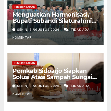
PEMERINTAHAN
Menguatkan Harmonisasi,
Bupati Subandi Silaturahmi
ke PD Muhammadiyah
SENIN, 3 AGUSTUS 2026
TIDAK ADA
Sidoarjo
KOMENTAR
PEMERINTAHAN
Pemkab Sidoarjo Siapkan
Solusi Atasi Sampah Sungai
Sukodono
SENIN, 3 AGUSTUS 2026
TIDAK ADA
KOMENTAR