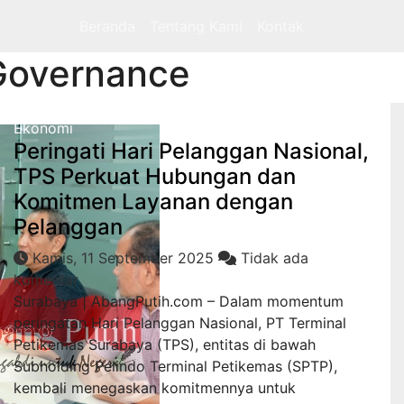
Beranda
Tentang Kami
Kontak
Governance
Ekonomi
Peringati Hari Pelanggan Nasional,
TPS Perkuat Hubungan dan
Komitmen Layanan dengan
Pelanggan
Kamis, 11 September 2025
Tidak ada
komentar
Surabaya | AbangPutih.com – Dalam momentum
peringatan Hari Pelanggan Nasional, PT Terminal
Petikemas Surabaya (TPS), entitas di bawah
Subholding Pelindo Terminal Petikemas (SPTP),
kembali menegaskan komitmennya untuk