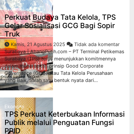
Ekonomi
Perkuat Budaya Tata Kelola, TPS
Gelar Sosialisasi GCG Bagi Sopir
Truk
Kamis, 21 Agustus 2025
Tidak ada komentar
Surabaya | AbangPutih.com – PT Terminal Petikemas
Surabaya (TPS) terus menunjukkan komitmennya
dalam menerapkan prinsip Good Corporate
Governance (GCG) atau Tata Kelola Perusahaan
yang Baik. Salah satu bentuk nyata dari…
Ekonomi
TPS Perkuat Keterbukaan Informasi
Publik melalui Penguatan Fungsi
PPID