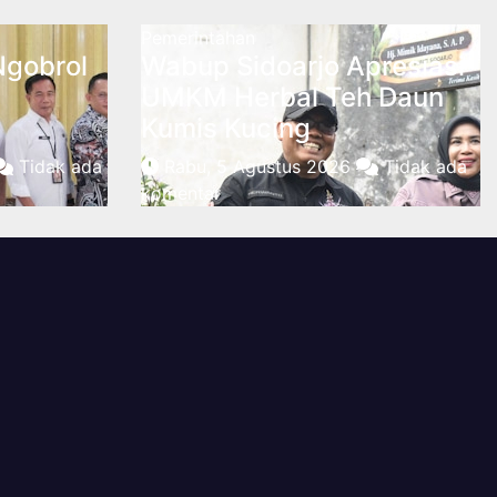
Pemerintahan
Ngobrol
Wabup Sidoarjo Apresiasi
UMKM Herbal Teh Daun
Kumis Kucing
Tidak ada
Rabu, 5 Agustus 2026
Tidak ada
komentar