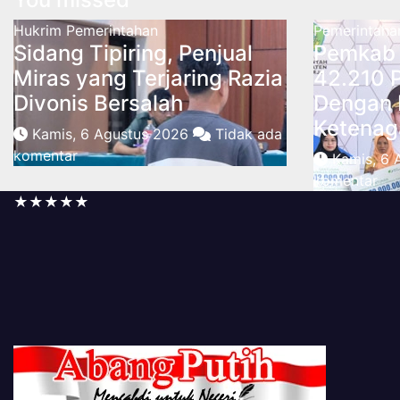
Hukrim
Pemerintahan
Pemerintaha
Sidang Tipiring, Penjual
Pemkab 
Miras yang Terjaring Razia
42.210 
Divonis Bersalah
Dengan 
Ketenag
Kamis, 6 Agustus 2026
Tidak ada
komentar
Kamis, 6
komentar
★★★★★