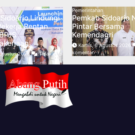
n
Pemerintahan
Sidoarjo Lindungi
Pemkab Sidoarjo 
Pekerja Rentan
Pintar Bersama
BPJS
Kemendagri
akerjaan
Kamis, 6 Agustus 2026
komentar
 Agustus 2026
Tidak ada