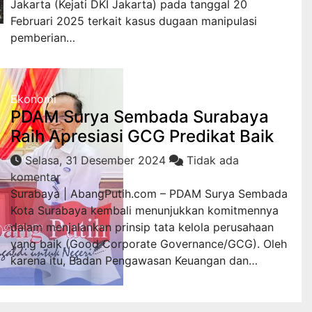
Jakarta (Kejati DKI Jakarta) pada tanggal 20
Februari 2025 terkait kasus dugaan manipulasi
pemberian…
Ekonomi
PDAM Surya Sembada Surabaya
Raih Apresiasi GCG Predikat Baik
Selasa, 31 Desember 2024
Tidak ada
komentar
Surabaya | AbangPutih.com – PDAM Surya Sembada
Kota Surabaya kembali menunjukkan komitmennya
dalam menjalankan prinsip tata kelola perusahaan
yang baik (Good Corporate Governance/GCG). Oleh
karena itu, Badan Pengawasan Keuangan dan…