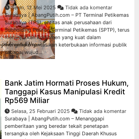
Senin, 12 Mei 2025
Tidak ada komentar
Surabaya | AbangPutih.com – PT Terminal Petikemas
Surabaya (TPS), entitas anak perusahaan dari
Subholding Pelindo Terminal Petikemas (SPTP), terus
menunjukkan komitmen yang kuat dalam
mengimplementasikan keterbukaan informasi publik
sebagai wujud…
Hukrim
Bank Jatim Hormati Proses Hukum,
Tanggapi Kasus Manipulasi Kredit
Rp569 Miliar
Selasa, 25 Februari 2025
Tidak ada komentar
Surabaya | AbangPutih.com – Menanggapi
pemberitaan yang beredar tekait penetapan
tersangka oleh Kejaksaan Tinggi Daerah Khusus