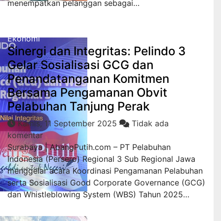
menempatkan pelanggan sebagai…
Ekonomi
Sinergi dan Integritas: Pelindo 3
Gelar Sosialisasi GCG dan
Penandatanganan Komitmen
Bersama Pengamanan Obvit
Pelabuhan Tanjung Perak
Kamis, 11 September 2025
Tidak ada
komentar
Surabaya | AbangPutih.com – PT Pelabuhan
Indonesia (Persero) Regional 3 Sub Regional Jawa
menggelar acara Koordinasi Pengamanan Pelabuhan
serta Sosialisasi Good Corporate Governance (GCG)
dan Whistleblowing System (WBS) Tahun 2025…