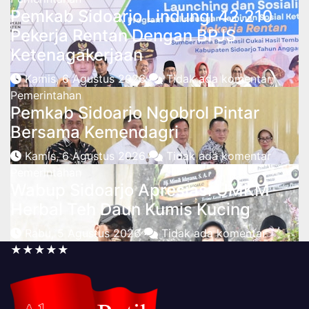
Pemkab Sidoarjo Lindungi 42.210
Pekerja Rentan Dengan BPJS
Ketenagakerjaan
Kamis, 6 Agustus 2026
Tidak ada komentar
Pemerintahan
Pemkab Sidoarjo Ngobrol Pintar
Bersama Kemendagri
Kamis, 6 Agustus 2026
Tidak ada komentar
Pemerintahan
Wabup Sidoarjo Apresiasi UMKM
Herbal Teh Daun Kumis Kucing
Rabu, 5 Agustus 2026
Tidak ada komentar
★★★★★