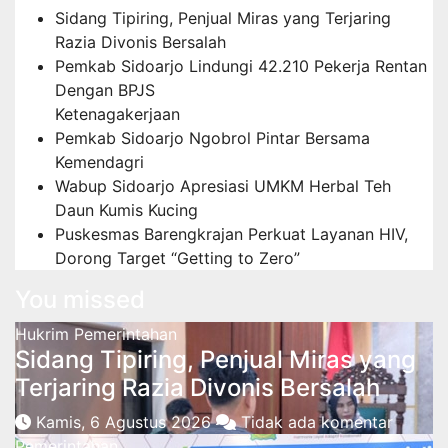
Sidang Tipiring, Penjual Miras yang Terjaring
Razia Divonis Bersalah
Pemkab Sidoarjo Lindungi 42.210 Pekerja Rentan
Dengan BPJS
Ketenagakerjaan
Pemkab Sidoarjo Ngobrol Pintar Bersama
Kemendagri
Wabup Sidoarjo Apresiasi UMKM Herbal Teh
Daun Kumis Kucing
Puskesmas Barengkrajan Perkuat Layanan HIV,
Dorong Target “Getting to Zero”
You missed
Hukrim
Pemerintahan
Sidang Tipiring, Penjual Miras yang
Terjaring Razia Divonis Bersalah
Kamis, 6 Agustus 2026
Tidak ada komentar
Pemerintahan